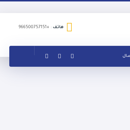
هاتف
: +966500757151
ال