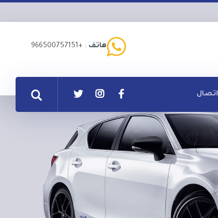
هاتف
: +966500757151
اتصال